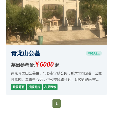
青龙山公墓
周边地区
6000
墓园参考价:
起
南京青龙山公墓位于句容市宁镇公路，毗邻312国道，公益
性墓园。离市中心远，但公交线路可达，到较近的公交车
站需步行10分钟左右。背靠横穿江宁地区的青龙山山脉，
风景秀丽
视眼开阔
布局雅致
风景秀丽，视眼开阔。园内有人造景观（亭台楼阁
1