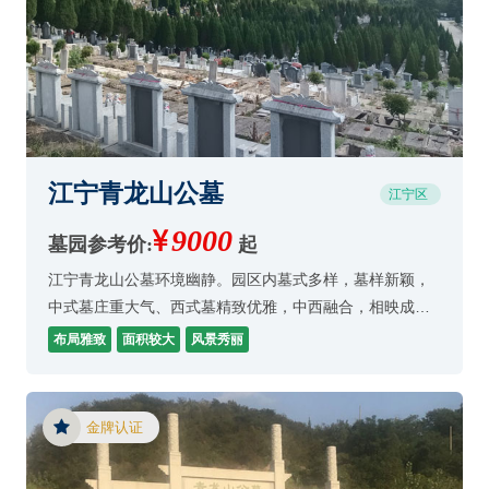
江宁青龙山公墓
江宁区
9000
墓园参考价:
起
江宁青龙山公墓环境幽静。园区内墓式多样，墓样新颖，
中式墓庄重大气、西式墓精致优雅，中西融合，相映成
趣。公墓注重墓区的多样性和个性化服务。
布局雅致
面积较大
风景秀丽
金牌认证