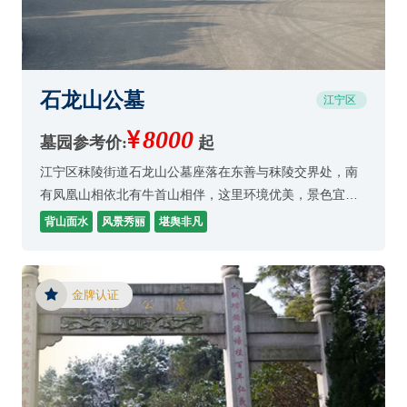
石龙山公墓
江宁区
8000
墓园参考价:
起
江宁区秣陵街道石龙山公墓座落在东善与秣陵交界处，南
有凤凰山相依北有牛首山相伴，这里环境优美，景色宜
人，园区干净整洁深受老百性的选择和点赞。
背山面水
风景秀丽
堪舆非凡
金牌认证