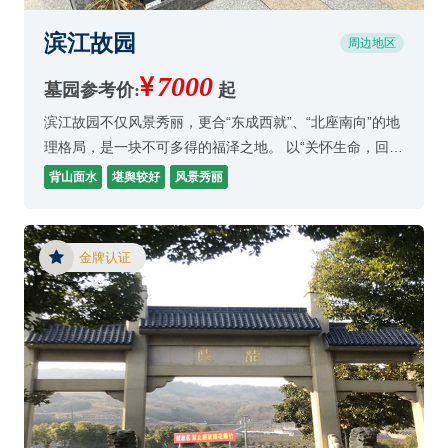
滨江故园
周边地区
7000
墓园参考价:
起
滨江故园不仅风景秀丽，更合“东成西就”、“北座南向”的地
理格局，是一块不可多得的福泽之地。 以“关怀生命，回归
自然”为建设规划理念，将传统陵园的阴暗、晦涩，用园林
背山面水
堪舆较好
风景秀丽
化、公园化、多功能化的概念取代，创造
金牌认证