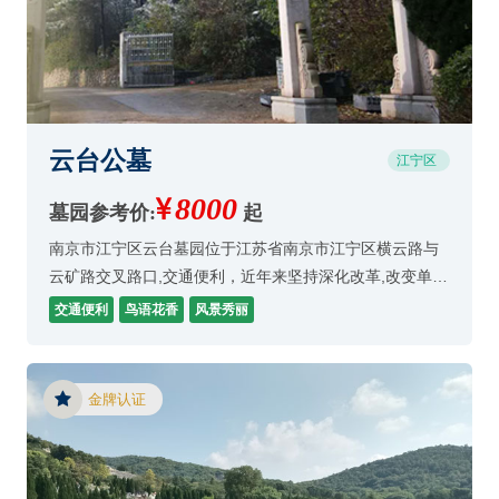
云台公墓
江宁区
8000
墓园参考价:
起
南京市江宁区云台墓园位于江苏省南京市江宁区横云路与
云矿路交叉路口,交通便利，近年来坚持深化改革,改变单一
经济,实行多业并举,逐步走出了经营田境,步入健康发展的
交通便利
鸟语花香
风景秀丽
执道。
金牌认证