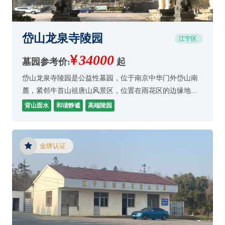
岱山龙泉寺陵园
江宁区
34000
墓园参考价:
起
岱山龙泉寺陵园是公益性墓园，位于南京中华门外岱山南
麓，紧邻牛首山祖唐山风景区，位置在雨花区的边缘地
带。
背山面水
和谐静谧
高端陵园
金牌认证