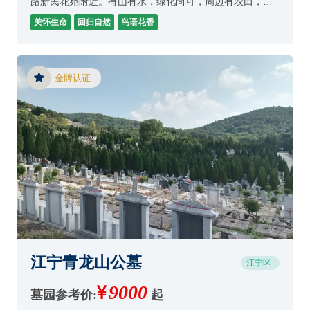
路新民花苑附近。有山有水，绿化尚可，周边有农田，墓
园规模不大。
关怀生命
回归自然
鸟语花香
金牌认证
江宁青龙山公墓
江宁区
9000
墓园参考价:
起