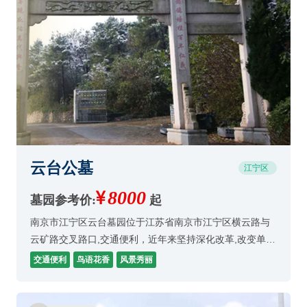
云台公墓
江宁区
8000
墓园参考价:
起
南京市江宁区云台墓园位于江苏省南京市江宁区横云路与
云矿路交叉路口,交通便利，近年来坚持深化改革,改变单一
经济,实行多业并举,逐步走出了经营田境,步入健康发展的
交通便利
鸟语花香
风景秀丽
执道。