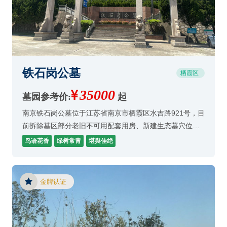
铁石岗公墓
栖霞区
35000
墓园参考价:
起
南京铁石岗公墓位于江苏省南京市栖霞区水吉路921号，目
前拆除墓区部分老旧不可用配套用房、新建生态墓穴位及
绿化；
鸟语花香
绿树常青
堪舆佳绝
金牌认证