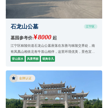
石龙山公墓
江宁区
8000
墓园参考价:
起
江宁区秣陵街道石龙山公墓座落在东善与秣陵交界处，南
有凤凰山相依北有牛首山相伴，这里环境优美，景色宜
人，园区干净整洁深受老百性的选择和点赞。
背山面水
风景秀丽
堪舆非凡
金牌认证