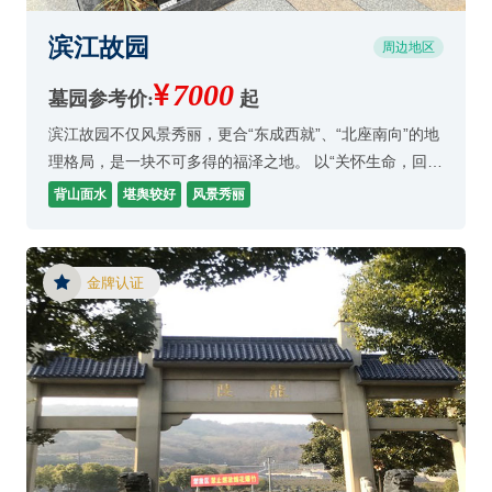
滨江故园
周边地区
7000
墓园参考价:
起
滨江故园不仅风景秀丽，更合“东成西就”、“北座南向”的地
理格局，是一块不可多得的福泽之地。 以“关怀生命，回归
自然”为建设规划理念，将传统陵园的阴暗、晦涩，用园林
背山面水
堪舆较好
风景秀丽
化、公园化、多功能化的概念取代，创造
金牌认证