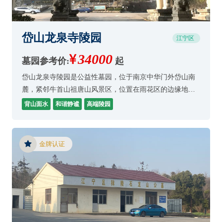
岱山龙泉寺陵园
江宁区
34000
墓园参考价:
起
岱山龙泉寺陵园是公益性墓园，位于南京中华门外岱山南
麓，紧邻牛首山祖唐山风景区，位置在雨花区的边缘地
带。
背山面水
和谐静谧
高端陵园
金牌认证