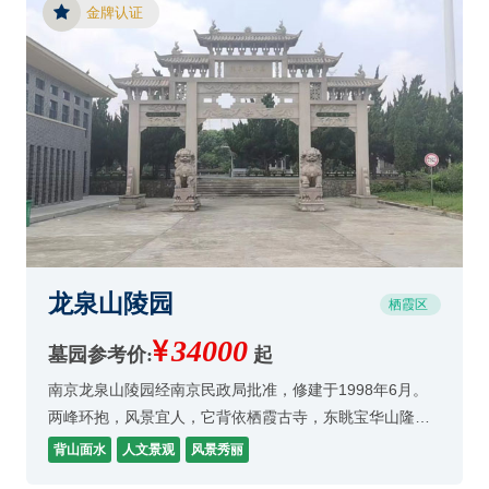
金牌认证
龙泉山陵园
栖霞区
34000
墓园参考价:
起
南京龙泉山陵园经南京民政局批准，修建于1998年6月。
两峰环抱，风景宜人，它背依栖霞古寺，东眺宝华山隆昌
寺，既饱存龙局气脉，又合为游览名胜，是清明理想的踏
背山面水
人文景观
风景秀丽
青之地，百年人生总有死，葬得隐龙与后生。