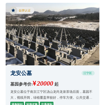
金牌认证
龙安公墓
江宁区
20000
墓园参考价:
起
龙安公墓位于南京江宁区汤山龙尚龙泉茶场后面，墓园不
大，视线开阔，绿植覆盖率较好，停车方便。公共交通一
般，墓穴整体价格较低，墓园环境优美。
堪舆较好
环境优雅
交通便利