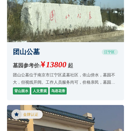
团山公墓
江宁区
13800
墓园参考价:
起
团山公墓位于南京市江宁区孟墓社区，依山傍水，墓园不
大，但视线开阔。工作人员服务尚可，价格亲民，墓园依
山傍水，堪舆尚可。 墓穴整体价格亲民，管理、环境、堪
背山面水
人文景观
鸟语花香
舆尚可。
金牌认证