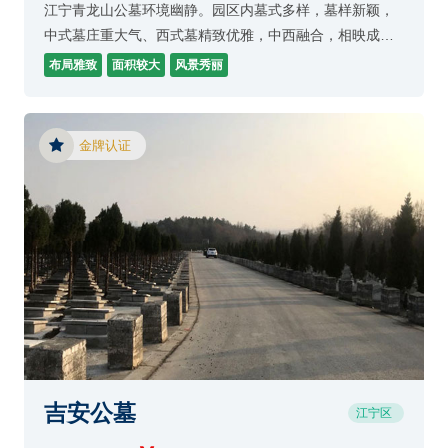
江宁青龙山公墓环境幽静。园区内墓式多样，墓样新颖，
中式墓庄重大气、西式墓精致优雅，中西融合，相映成
趣。公墓注重墓区的多样性和个性化服务。
布局雅致
面积较大
风景秀丽
金牌认证
吉安公墓
江宁区