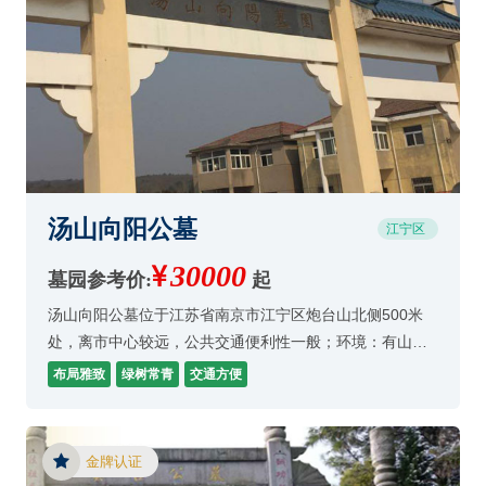
汤山向阳公墓
江宁区
30000
墓园参考价:
起
汤山向阳公墓位于江苏省南京市江宁区炮台山北侧500米
处，离市中心较远，公共交通便利性一般；环境：有山有
水，自然风光好，停车场开阔；服务：工作人员服务热
布局雅致
绿树常青
交通方便
情；
金牌认证