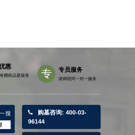
脉，
人造
优惠
专员服务
专
有赠殡品星级售
讲师陪同一对一服务
购墓咨询: 400-03-
96144