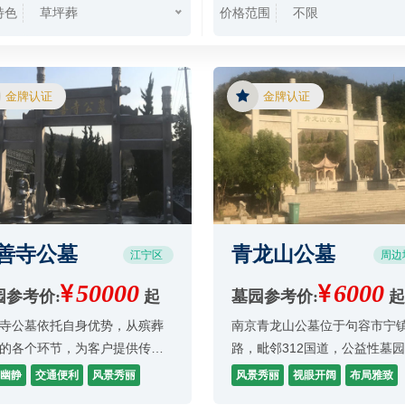
特色
价格范围
草坪葬
不限
金牌认证
金牌认证
善寺公墓
青龙山公墓
江宁区
周边
50000
6000
园参考价:
起
墓园参考价:
起
寺公墓依托自身优势，从殡葬
南京青龙山公墓位于句容市宁
的各个环节，为客户提供传统
路，毗邻312国道，公益性墓
与现代互联网相结合的殡葬一
市中心远，但公交线路可达，
幽静
交通便利
风景秀丽
风景秀丽
视眼开阔
布局雅致
服务。
近的公交车站需步行10分钟左