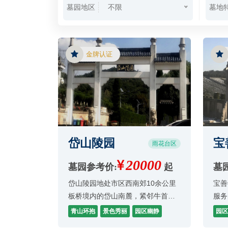
墓园地区
墓地
不限
金牌认证
岱山陵园
宝
雨花台区
20000
墓园参考价:
起
墓
岱山陵园地处市区西南郊10余公里
宝善
板桥境内的岱山南麓，紧邻牛首山
服务
祖唐山风景区，位置在雨花区的边
文化
青山环抱
景色秀丽
园区幽静
园区
缘地带，整个墓园依山而建，幽
条龙