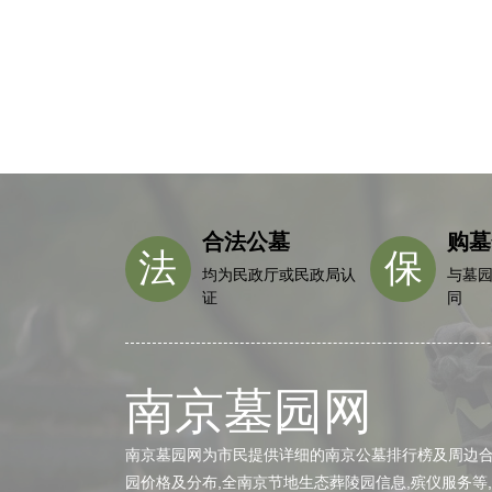
静、安谧，青山环抱，自然景色秀
丽。
合法公墓
购墓
法
保
均为民政厅或民政局认
与墓
证
同
南京墓园网
南京墓园网为市民提供详细的南京公墓排行榜及周边合法
园价格及分布,全南京节地生态葬陵园信息,殡仪服务等