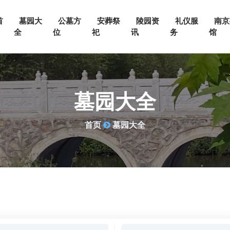
首
墓园大
公墓方
安葬祭
陵园资
礼仪服
南京
全
位
祀
讯
务
馆
墓园大全
首页
墓园大全