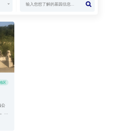
地区
镇公
园。离
到较
右。