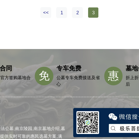
背靠横穿江宁地区的青龙山山
风景秀丽，视眼开阔。园内有
<<
1
2
3
景观（亭台楼阁
合同
专车免费
墓地
免
惠
园官方签购墓地合
公墓专车免费接送及省
折上折
心
后
公墓,南京陵园,南京墓地介绍,墓
,提供实时可靠的惠民选墓方案,满