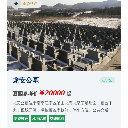
金牌认证
龙安公墓
江宁区
20000
墓园参考价:
起
龙安公墓位于南京江宁区汤山龙尚龙泉茶场后面，墓园不
大，视线开阔，绿植覆盖率较好，停车方便。公共交通一
般，墓穴整体价格较低，墓园环境优美。
堪舆较好
环境优雅
交通便利