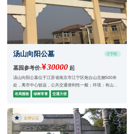
汤山向阳公墓
江宁区
30000
墓园参考价:
起
汤山向阳公墓位于江苏省南京市江宁区炮台山北侧500米
处，离市中心较远，公共交通便利性一般；环境：有山有
水，自然风光好，停车场开阔；服务：工作人员服务热
布局雅致
绿树常青
交通方便
情；
金牌认证