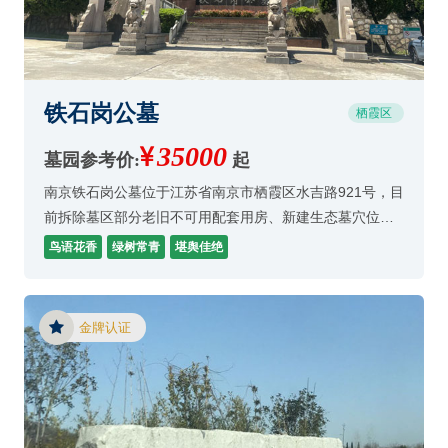
铁石岗公墓
栖霞区
35000
墓园参考价:
起
南京铁石岗公墓位于江苏省南京市栖霞区水吉路921号，目
前拆除墓区部分老旧不可用配套用房、新建生态墓穴位及
绿化；
鸟语花香
绿树常青
堪舆佳绝
金牌认证