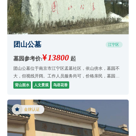
团山公墓
江宁区
13800
墓园参考价:
起
团山公墓位于南京市江宁区孟墓社区，依山傍水，墓园不
大，但视线开阔。工作人员服务尚可，价格亲民，墓园依
山傍水，堪舆尚可。 墓穴整体价格亲民，管理、环境、堪
背山面水
人文景观
鸟语花香
舆尚可。
金牌认证