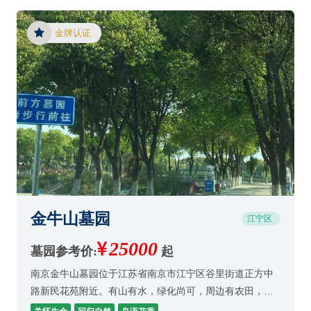
金牌认证
金牛山墓园
江宁区
25000
墓园参考价:
起
南京金牛山墓园位于江苏省南京市江宁区谷里街道正方中
路新民花苑附近。有山有水，绿化尚可，周边有农田，墓
园规模不大。