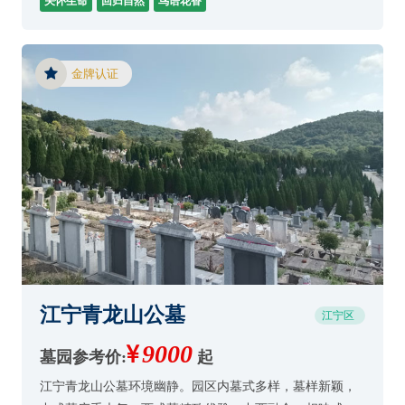
关怀生命
回归自然
鸟语花香
金牌认证
江宁青龙山公墓
江宁区
9000
墓园参考价:
起
江宁青龙山公墓环境幽静。园区内墓式多样，墓样新颖，