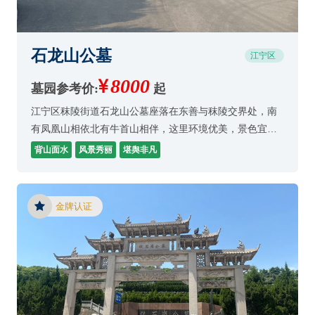
石龙山公墓
江宁区
8000
墓园参考价:
起
江宁区秣陵街道石龙山公墓座落在东善与秣陵交界处，南
有凤凰山相依北有牛首山相伴，这里环境优美，景色宜
人，园区干净整洁深受老百性的选择和点赞。
背山面水
风景秀丽
堪舆非凡
金牌认证