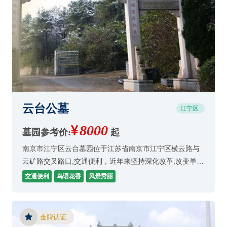
云台公墓
江宁区
8000
墓园参考价:
起
南京市江宁区云台墓园位于江苏省南京市江宁区横云路与
云矿路交叉路口,交通便利，近年来坚持深化改革,改变单一
经济,实行多业并举,逐步走出了经营田境,步入健康发展的
交通便利
鸟语花香
风景秀丽
执道。
金牌认证