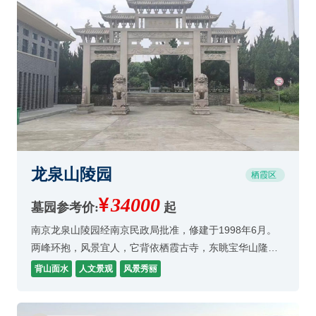
龙泉山陵园
栖霞区
34000
墓园参考价:
起
南京龙泉山陵园经南京民政局批准，修建于1998年6月。
两峰环抱，风景宜人，它背依栖霞古寺，东眺宝华山隆昌
寺，既饱存龙局气脉，又合为游览名胜，是清明理想的踏
背山面水
人文景观
风景秀丽
青之地，百年人生总有死，葬得隐龙与后生。