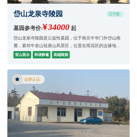
岱山龙泉寺陵园
江宁区
34000
墓园参考价:
起
岱山龙泉寺陵园是公益性墓园，位于南京中华门外岱山南
麓，紧邻牛首山祖唐山风景区，位置在雨花区的边缘地
带。
背山面水
和谐静谧
高端陵园
金牌认证