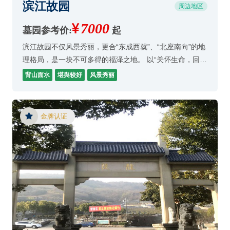
滨江故园
周边地区
7000
墓园参考价:
起
滨江故园不仅风景秀丽，更合“东成西就”、“北座南向”的地
理格局，是一块不可多得的福泽之地。 以“关怀生命，回归
自然”为建设规划理念，将传统陵园的阴暗、晦涩，用园林
背山面水
堪舆较好
风景秀丽
化、公园化、多功能化的概念取代，创造
金牌认证