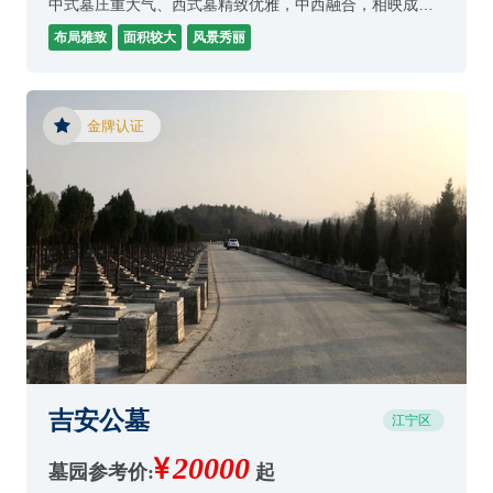
中式墓庄重大气、西式墓精致优雅，中西融合，相映成
趣。公墓注重墓区的多样性和个性化服务。
布局雅致
面积较大
风景秀丽
金牌认证
吉安公墓
江宁区
20000
墓园参考价:
起