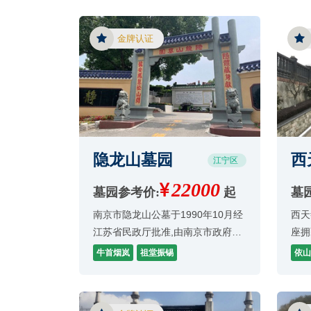
健康发展的执道。目前公司现有一
批优秀专业技术人员和业务人员，
金牌认证
主营：骨灰
隐龙山墓园
西
江宁区
22000
墓园参考价:
起
墓
南京市隐龙山公墓于1990年10月经
西天
江苏省民政厅批准,由南京市政府规
座拥
划为永久性墓园。隐龙山墓园地处
宏觉
牛首烟岚
祖堂振锡
依山
江宁县东善乡水阁村境内,这里为南
据传
郊三大景地:牛首烟岚、祖堂振锡、
地堪
献花涛兴所环抱。隐龙山墓园是国
葬于