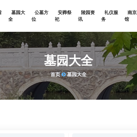
首
墓园大
公墓方
安葬祭
陵园资
礼仪服
南京
全
位
祀
讯
务
馆
墓园大全
首页
墓园大全