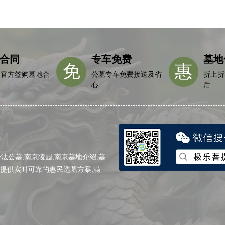
合同
专车免费
墓地
免
惠
园官方签购墓地合
公墓专车免费接送及省
折上折
心
后
公墓,南京陵园,南京墓地介绍,墓
,提供实时可靠的惠民选墓方案,满