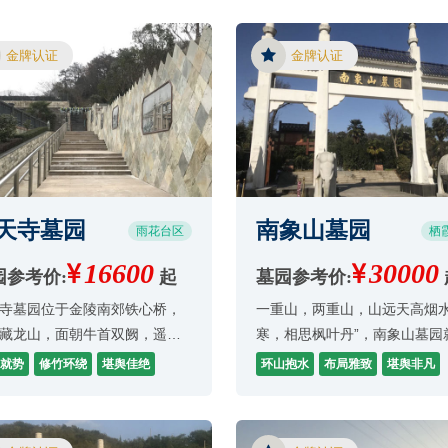
准后方可开展经营活动）。
金牌认证
金牌认证
天寺墓园
南象山墓园
雨花台区
栖
16600
30000
园参考价:
起
墓园参考价:
寺墓园位于金陵南郊铁心桥，
一重山，两重山，山远天高烟
藏龙山，面朝牛首双阙，遥对
寒，相思枫叶丹”，南象山墓园
寺塔，毗邻祖堂山南唐二陵。
邻于佛教名山--栖霞山，陵园
就势
修竹环绕
堪舆佳绝
环山抱水
布局雅致
堪舆非凡
明代开元皇帝朱元璋曾相中此
秀丽，冬青环绕，泉水清澈，
舆佳绝，乃将爱妃西宫娘娘安
非凡。深秋时节，满山红叶胜
此，其后永乐皇帝朱棣物建寺
宛如遍地彩霞，景色优美。村