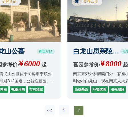
金牌认证
金牌认证
，以便皇族祭拜、憩息、进香
园格外壮观。放眼望去苍弯如
。
肃穆静寂简洁透明，只留有淡
忧伤，细细品味着思念之情。
龙山公墓
白龙山思亲陵华
周边地区
江
侨永久墓园
6000
8000
园参考价:
起
墓园参考价:
起
青龙山公墓位于句容市宁镇公
南京东郊外廓麒麟门外，有座
毗邻312国道，公益性墓园。离
叫做小白龙山，现在南京人大
心远，但公交线路可达，到较
称“白龙山”，白龙山现在大部
秀丽
视眼开阔
布局雅致
高端墓园
环境优美
服务细致
公交车站需步行10分钟左右。
所占，这个公墓即是白龙山思
横穿江宁地区的青龙山山脉，
华侨公墓。
秀丽，视眼开阔。园内有人造
<<
1
2
（亭台楼阁