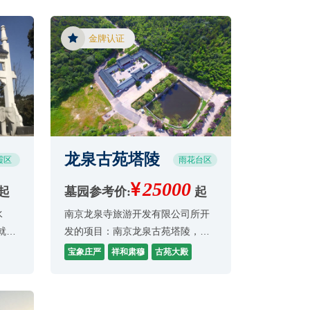
享誉，因石头山势东西走向，西宽
东窄，满山青松翠柏，形如龙体，
金牌认证
支脉顺龙体蜿蜒向
龙泉古苑塔陵
霞区
雨花台区
25000
起
墓园参考价:
起
水
南京龙泉寺旅游开发有限公司所开
就毗
发的项目：南京龙泉古苑塔陵，于
内景色
1999年6月18日正式对外营业，香
宝象庄严
祥和肃穆
古苑大殿
堪舆
港万顺集团投资兴建，这是一个以
火，
陵塔建筑群为主体的集旅游、休
托陵
闲、祭祖、朝佛为一体的，人文纪