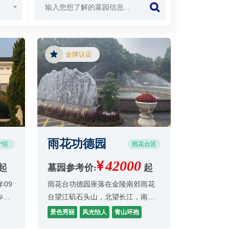
金牌认证
雨花功德园
宁区
雨花台区
42000
起
墓园参考价:
起
09
雨花台功德园座落在金陵南郊雨花
乡祖
台望江矶石头山，北望长江，南瞻
（依
牛首，占地面积近300亩，紧挨雨花
景色秀丽
风光怡人
青山环抱
门批
台烈士陵园。石头山以盛产雨花石