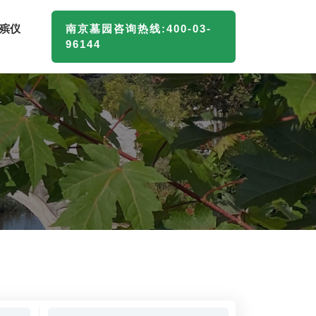
殡仪
南京墓园咨询热线:400-03-
96144