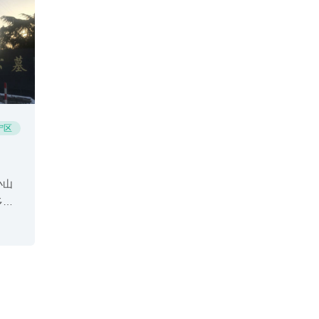
碧，
念塔陵园。
淡的
宁区
小山
多习
被公墓
亲陵