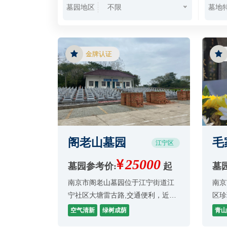
墓园地区
墓地
不限
金牌认证
阁老山墓园
毛
江宁区
25000
墓园参考价:
起
墓
南京市阁老山墓园位于江宁街道江
南京
宁社区大塘雷古路,交通便利，近年
区珍
来坚持深化改革,改变单一经济,实行
空气清新
绿树成荫
青山
多业并举,逐步走出了经营田境,步入