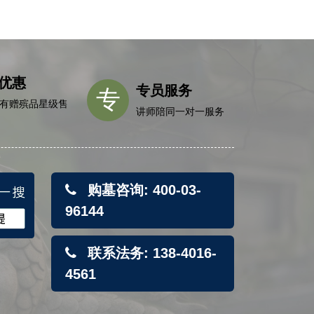
优惠
专员服务
专
有赠殡品星级售
讲师陪同一对一服务
购墓咨询: 400-03-
96144
联系法务: 138-4016-
4561