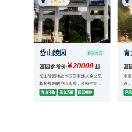
金牌认证
家公有性
造园
牛首
岱山陵园
青
雨花台区
20000
墓园参考价:
起
墓
岱山陵园地处市区西南郊10余公里
南京
板桥境内的岱山南麓，紧邻牛首山
路，
祖唐山风景区，位置在雨花区的边
市中
青山环抱
景色秀丽
园区幽静
风景
缘地带，整个墓园依山而建，幽
近的
静、安谧，青山环抱，自然景色秀
背靠
丽。
风景
景观