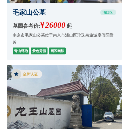
毛家山公墓
浦口区
26000
墓园参考价:
起
南京市毛家山公墓位于南京市浦口区珍珠泉旅游度假区附
近
青山环抱
景色秀丽
园区幽静
金牌认证